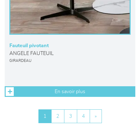
Fauteuil pivotant
ANGELE FAUTEUIL
GIRARDEAU
En savoir plus
1
2
3
4
»