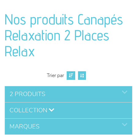
canapés et fauteuils
Nos produits Canapés
séjours
Relaxation 2 Places
meubles de complément
Relax
chambres et dressing
literie
Trier par
décoration
2 PRODUITS
COLLECTION
MARQUES