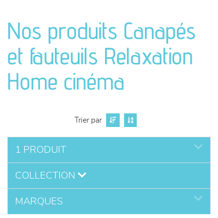
canapés et fauteuils
Nos produits Canapés
séjours
et fauteuils Relaxation
meubles de complément
Home cinéma
chambres et dressing
literie
Trier par
décoration
1 PRODUIT
COLLECTION
MARQUES