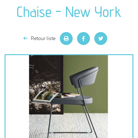
canapés et fauteuils
Chaise - New York
séjours
meubles de complément
Retour liste
chambres et dressing
literie
décoration