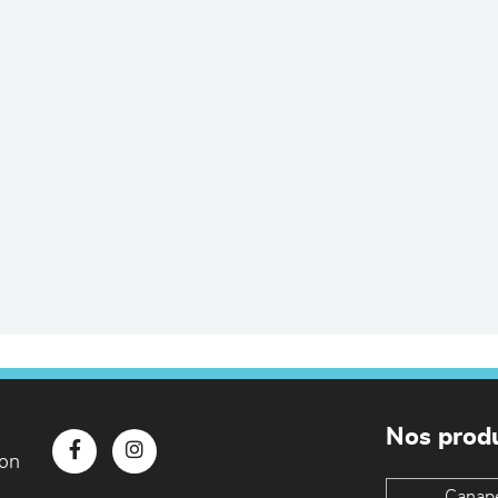
Nos produ
con
Canap