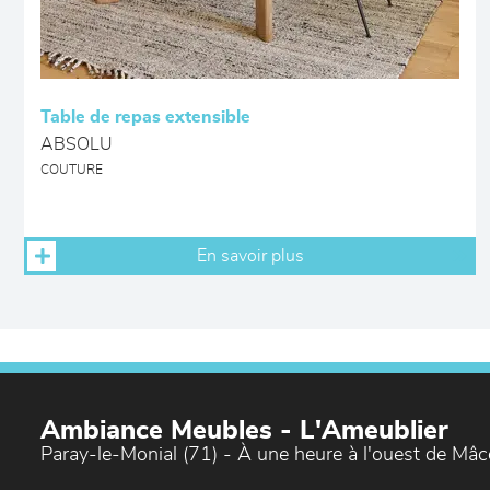
Table de repas extensible
ABSOLU
COUTURE
En savoir plus
Ambiance Meubles - L'Ameublier
Paray-le-Monial (71) - À une heure à l'ouest de Mâ