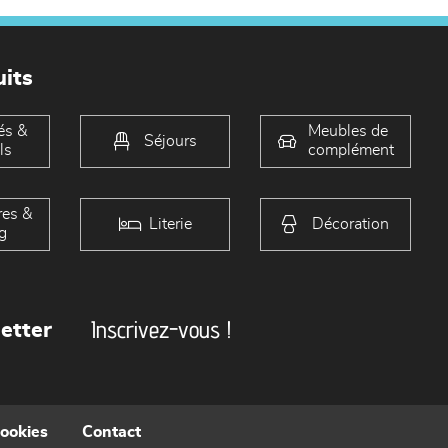
its
és &
Meubles de
Séjours
ls
complément
es &
Literie
Décoration
g
Inscrivez-vous !
etter
cookies
Contact