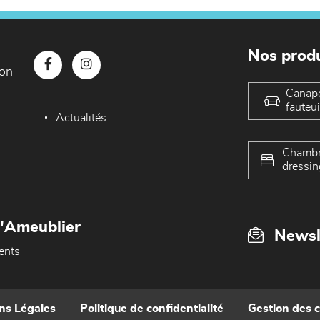
Nos produ
con
Canap
fauteui
Actualités
Chambr
dressin
L'Ameublier
Newsl
ents
ns Légales
Politique de confidentialité
Gestion des 