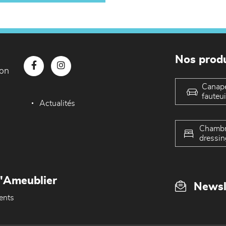
Nos produ
con
Canap
fauteui
Actualités
Chambr
dressin
L'Ameublier
Newsl
ents