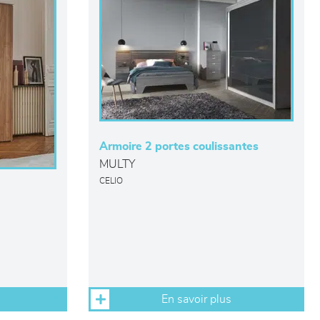
Armoire 2 portes coulissantes
MULTY
CELIO
En savoir plus