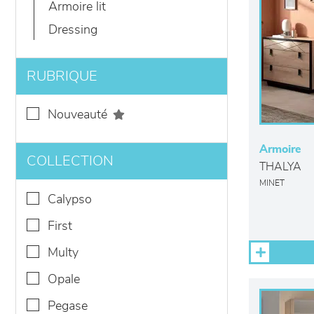
armoire lit
dressing
RUBRIQUE
nouveauté
Armoire
COLLECTION
THALYA
MINET
calypso
first
multy
opale
pegase