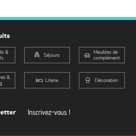
its
és &
Meubles de
Séjours
ls
complément
es &
Literie
Décoration
g
Inscrivez-vous !
etter