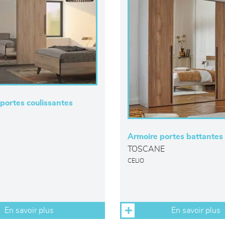
portes coulissantes
Armoire portes battantes
TOSCANE
CELIO
En savoir plus
En savoir plus