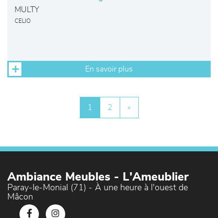
MULTY
CELIO
En savoir plus
1
2
»
Ambiance Meubles - L'Ameublier
Paray-le-Monial (71) - À une heure à l'ouest de
Mâcon