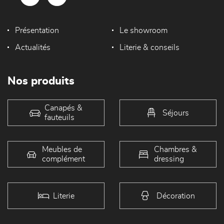
Présentation
Le showroom
Actualités
Literie & conseils
Nos produits
Canapés &
Séjours
fauteuils
Meubles de
Chambres &
complément
dressing
Literie
Décoration