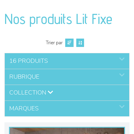
canapés et fauteuils
Nos produits Lit Fixe
séjours
meubles de complément
Trier par
chambres et dressing
16 PRODUITS
literie
RUBRIQUE
décoration
COLLECTION
MARQUES