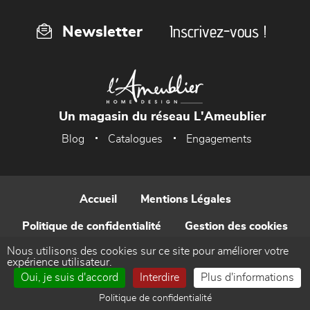
Inscrivez-vous !
Newsletter
Un magasin du réseau L'Ameublier
Blog
Catalogues
Engagements
Accueil
Mentions Légales
Politique de confidentialité
Gestion des cookies
Nous utilisons des cookies sur ce site pour améliorer votre
Contact
expérience utilisateur.
Oui, je suis d'accord
Interdire
Plus d'informations
Réalisé par WEB Enseignes
Politique de confidentialité