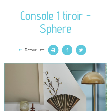
canapés et fauteuils
Console 1 tiroir -
séjours
Sphere
meubles de complément
chambres et dressing
Retour liste
literie
décoration