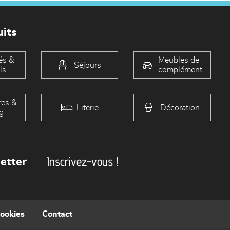
its
és &
Meubles de
Séjours
ls
complément
es &
Literie
Décoration
g
Inscrivez-vous !
etter
cookies
Contact