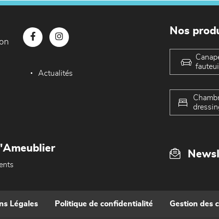
Nos produ
con
Canap
fauteui
Actualités
Chambr
dressin
L'Ameublier
Newsl
ents
ns Légales
Politique de confidentialité
Gestion des 