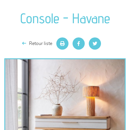
canapés et fauteuils
Console - Havane
séjours
meubles de complément
Retour liste
chambres et dressing
literie
décoration