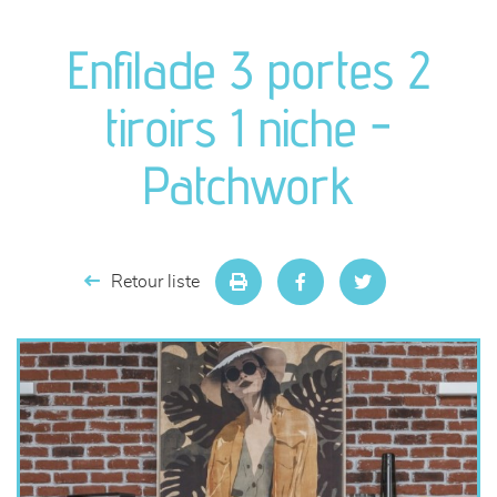
canapés et fauteuils
Enfilade 3 portes 2
séjours
tiroirs 1 niche -
meubles de complément
Patchwork
chambres et dressing
literie
Retour liste
décoration