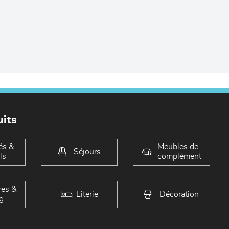
its
és &
Meubles de
Séjours
ls
complément
es &
Literie
Décoration
g