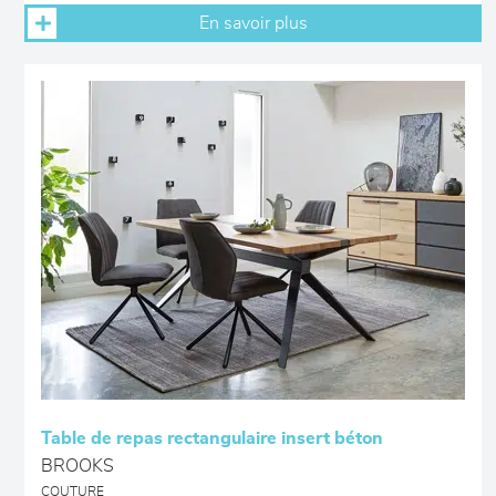
En savoir plus
Table de repas rectangulaire insert béton
BROOKS
COUTURE