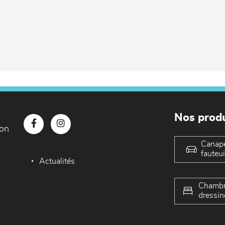
Nos produ
con
Canap
fauteui
Actualités
Chambr
dressin