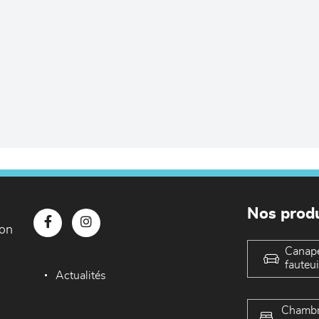
Nos produ
con
Canap
fauteui
Actualités
Chambr