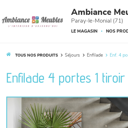
Panneau de gestion des cookies
Ambiance Meu
Paray-le-Monial (71)
LE MAGASIN
NOS PROD
séjours
enfilade
enf. 4 p
TOUS NOS PRODUITS
Enfilade 4 portes 1 tiroi