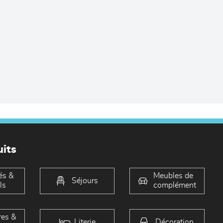
its
és &
Meubles de
Séjours
ls
complément
es &
Literie
Décoration