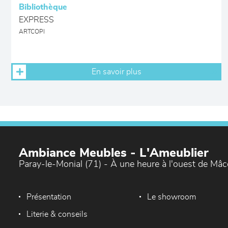
Bibliothèque
EXPRESS
ARTCOPI
En savoir plus
Ambiance Meubles - L'Ameublier
Paray-le-Monial (71) - À une heure à l'ouest de Mâ
Présentation
Le showroom
Literie & conseils