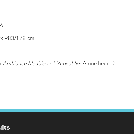
A
x P83/178 cm
in
Ambiance Meubles - L'Ameublier
À une heure à
its