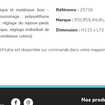
lique et matériaux bois -
Référence :
25716
oussinage : polyuréthane
Marque :
POLIPOL/HUKL
: réglage du repose-pieds
ique, réglage individuel de
Dimension :
H115 x L72 
(nombreux coloris).
rt/Hukla est disponible sur commande dans votre magas
Nos produ