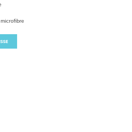
e
 microfibre
ESSE