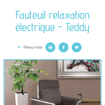
canapés et fauteuils
Fauteuil relaxation
séjours
électrique - Teddy
meubles de complément
chambres et dressing
Retour liste
literie
décoration