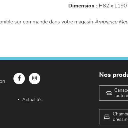
Dimension :
H82 x L190 
sponible sur commande dans votre magasin
Ambiance Meub
Nos produ
con
Canap
fauteui
Actualités
Chambr
dressin