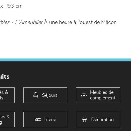
x P93 cm
les - L'Ameublier
À une heure à l'ouest de Mâcon
its
és &
Meubles de
Séjours
ls
complément
es &
Literie
Décoration
g