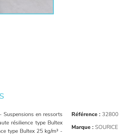
s
 - Suspensions en ressorts
Référence :
32800
te résilience type Bultex
Marque :
SOURICE
nce type Bultex 25 kg/m³ -