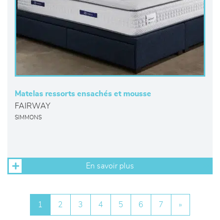
Matelas ressorts ensachés et mousse
FAIRWAY
SIMMONS
En savoir plus
1
2
3
4
5
6
7
»