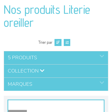
canapés et fauteuils
Nos produits Literie
séjours
oreiller
meubles de complément
chambres et dressing
Trier par
literie
5 PRODUITS
COLLECTION
décoration
MARQUES