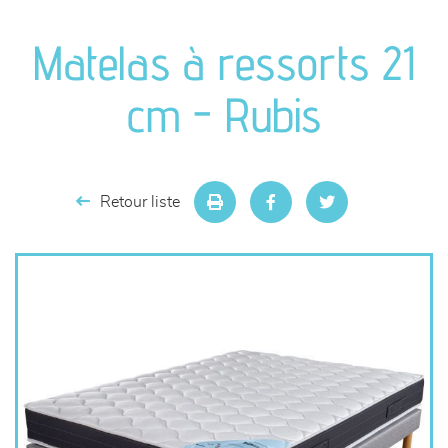
canapés et fauteuils
Matelas à ressorts 21
séjours
cm - Rubis
meubles de complément
chambres et dressing
Retour liste
literie
décoration