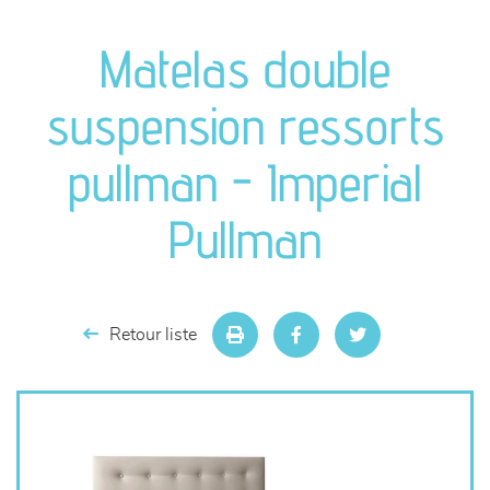
canapés et fauteuils
Matelas double
séjours
suspension ressorts
meubles de complément
pullman - Imperial
chambres et dressing
Pullman
literie
décoration
Retour liste