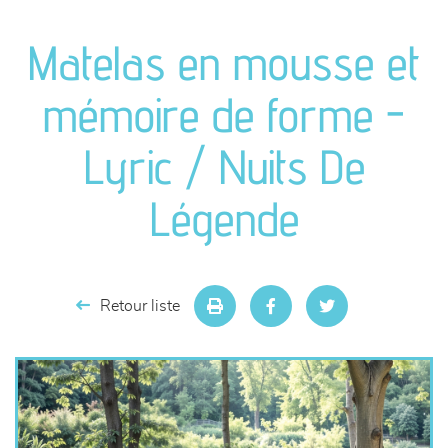
canapés et fauteuils
Matelas en mousse et
séjours
mémoire de forme -
meubles de complément
Lyric / Nuits De
chambres et dressing
Légende
literie
décoration
Retour liste