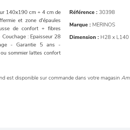
pour 140x190 cm + 4 cm de
Référence :
30398
fermie et zone d'épaules
Marque :
MERINOS
usse de confort + fibres
 - Couchage : Epaisseur 28
Dimension :
H28 x L140
age - Garantie 5 ans -
d ou sommier lattes confort
and est disponible sur commande dans votre magasin
Amb