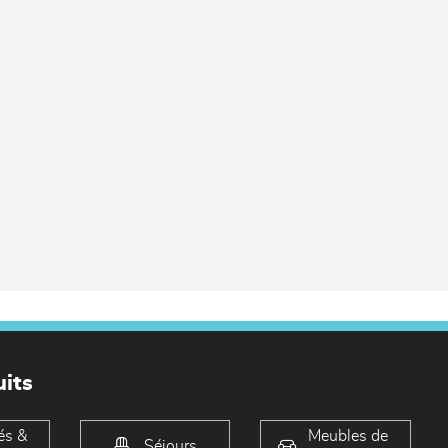
its
és &
Meubles de
Séjours