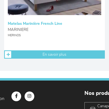
Matelas Marinière French Line
MARINIERE
MERINOS
En savoir plus
Nos produ
con
Canap