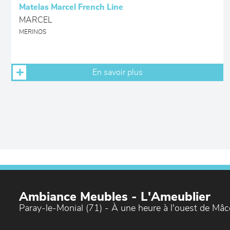
Matelas Marcel French Line
MARCEL
MERINOS
En savoir plus
Ambiance Meubles - L'Ameublier
Paray-le-Monial (71) - À une heure à l'ouest de Mâ