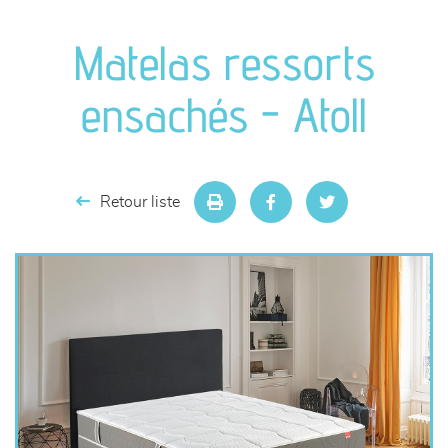
canapés et fauteuils
Matelas ressorts
séjours
ensachés - Atoll
meubles de complément
chambres et dressing
Retour liste
literie
décoration