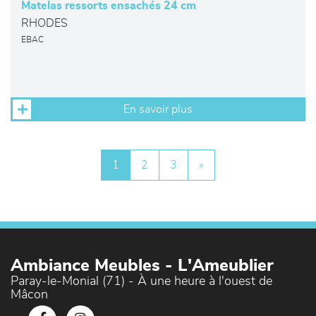
Matelas ressorts ensachés 24 cm
RHODES
EBAC
En savoir plus
1
2
3
»
Ambiance Meubles - L'Ameublier
Paray-le-Monial (71) - À une heure à l'ouest de
Mâcon