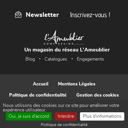
Inscrivez-vous !
Newsletter
Un magasin du réseau L'Ameublier
Blog
Catalogues
Engagements
Accueil
Mentions Légales
Politique de confidentialité
Gestion des cookies
Nous utilisons des cookies sur ce site pour améliorer votre
Contact
expérience utilisateur.
Oui, je suis d'accord
Interdire
Plus d'informations
Réalisé par WEB Enseignes
Politique de confidentialité