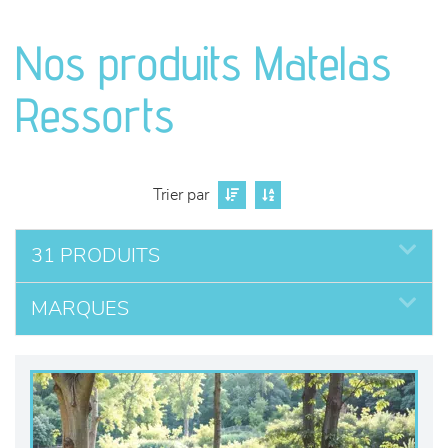
canapés et fauteuils
Nos produits Matelas
séjours
Ressorts
meubles de complément
chambres et dressing
Trier par
literie
31 PRODUITS
décoration
MARQUES