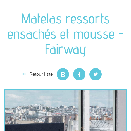
canapés et fauteuils
Matelas ressorts
séjours
ensachés et mousse -
meubles de complément
Fairway
chambres et dressing
literie
Retour liste
décoration