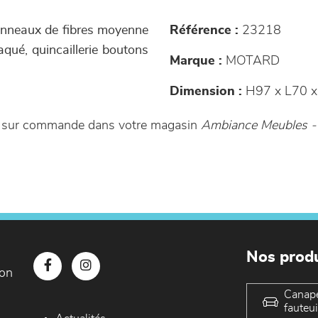
panneaux de fibres moyenne
Référence :
23218
aqué, quincaillerie boutons
Marque :
MOTARD
Dimension :
H97 x L70 x
ble sur commande dans votre magasin
Ambiance Meubles -
Nos produ
con
Canap
fauteui