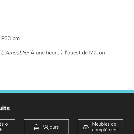
 P33 cm
 L'Ameublier
À une heure à l'ouest de Mâcon
its
és &
Meubles de
Séjours
ls
complément