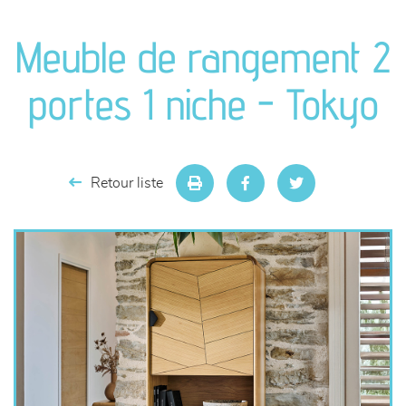
canapés et fauteuils
Meuble de rangement 2
séjours
portes 1 niche - Tokyo
meubles de complément
chambres et dressing
Retour liste
literie
décoration