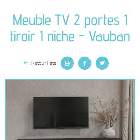
canapés et fauteuils
Meuble TV 2 portes 1
séjours
tiroir 1 niche - Vauban
meubles de complément
chambres et dressing
Retour liste
literie
décoration