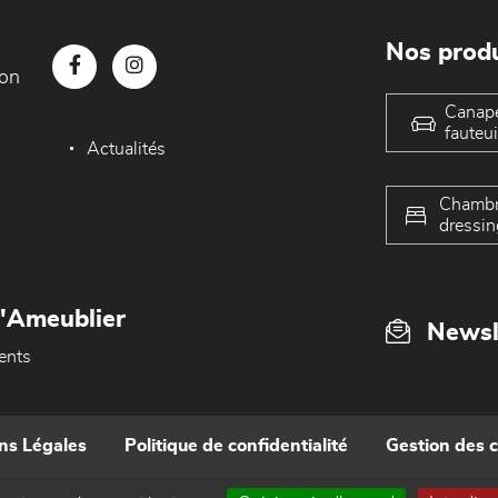
Nos produ
con
Canap
fauteui
Actualités
Chambr
dressin
L'Ameublier
Newsl
ents
ns Légales
Politique de confidentialité
Gestion des 