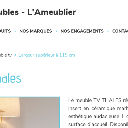
bles - L'Ameublier
UITS
NOS MARQUES
NOS ENGAGEMENTS
CONTA
uble tv
largeur supérieur à 115 cm
hales
Le meuble TV THALES réun
insert en céramique marbr
esthétique audacieuse. Il
surface d’accueil. Disponi