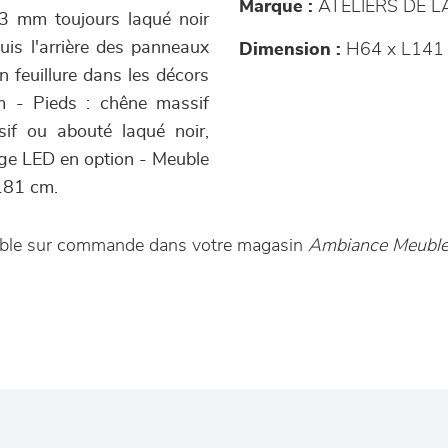
Marque :
ATELIERS DE 
13 mm toujours laqué noir
is l'arrière des panneaux
Dimension :
H64 x L141 
 feuillure dans les décors
m - Pieds : chêne massif
sif ou abouté laqué noir,
rage LED en option - Meuble
 181 cm.
nible sur commande dans votre magasin
Ambiance Meubles