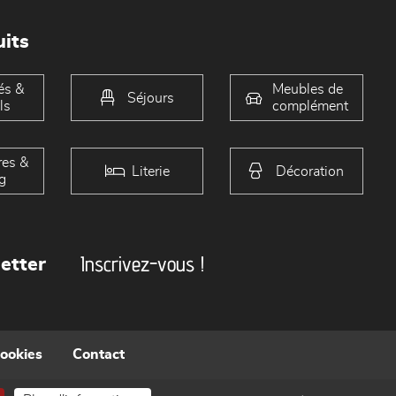
its
és &
Meubles de
Séjours
ls
complément
es &
Literie
Décoration
g
Inscrivez-vous !
etter
cookies
Contact