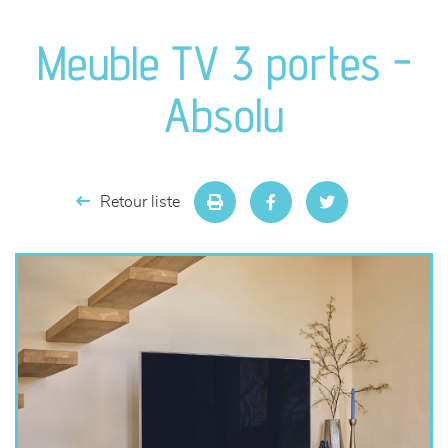
canapés et fauteuils
Meuble TV 3 portes -
séjours
Absolu
meubles de complément
chambres et dressing
Retour liste
literie
décoration