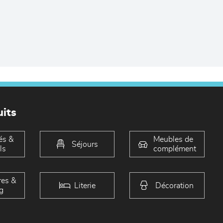
its
és &
Meubles de
Séjours
ls
complément
es &
Literie
Décoration
g