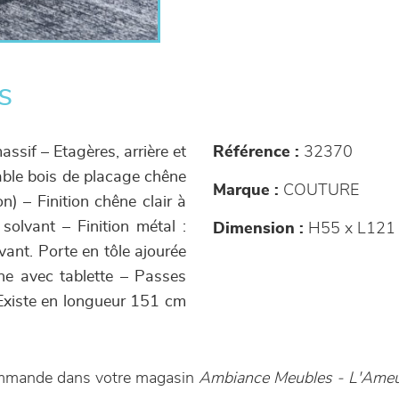
s
ssif – Etagères, arrière et
Référence :
32370
table bois de placage chêne
Marque :
COUTURE
n) – Finition chêne clair à
solvant – Finition métal :
Dimension :
H55 x L121 
vant. Porte en tôle ajourée
che avec tablette – Passes
 Existe en longueur 151 cm
ommande dans votre magasin
Ambiance Meubles - L'Ameu