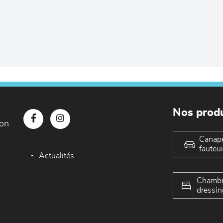
Nos produ
con
Canap
fauteui
Actualités
Chambr
dressin