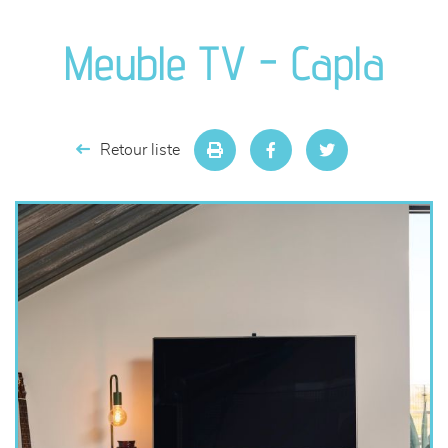
canapés et fauteuils
Meuble TV - Capla
séjours
meubles de complément
Retour liste
chambres et dressing
literie
décoration