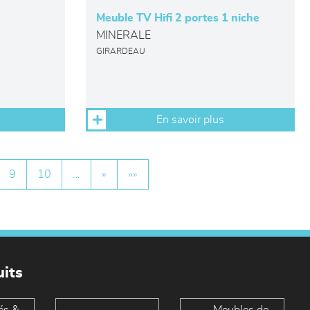
Meuble TV Hifi 2 portes 1 niche
MINERALE
GIRARDEAU
En savoir plus
9
10
…
»
»»
its
és &
Meubles de