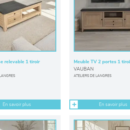
e relevable 1 tiroir
Meuble TV 2 portes 1 tiroi
VAUBAN
 LANGRES
ATELIERS DE LANGRES
En savoir plus
En savoir plus