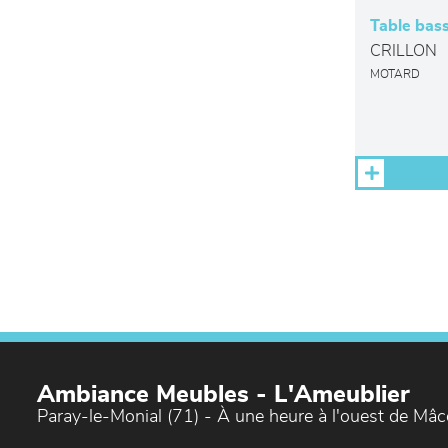
Table bas
CRILLON
MOTARD
Ambiance Meubles - L'Ameublier
Paray-le-Monial (71) - À une heure à l'ouest de Mâ