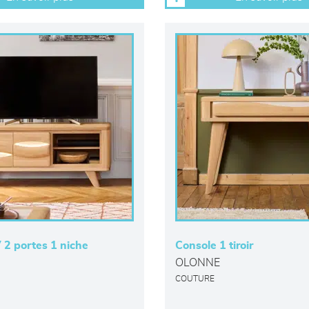
 2 portes 1 niche
Console 1 tiroir
OLONNE
COUTURE