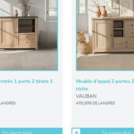
ntrée 1 porte 2 tiroirs 1
Meuble d’appui 2 portes 2 
niche
VAUBAN
 LANGRES
ATELIERS DE LANGRES
En savoir plus
En savoir plus