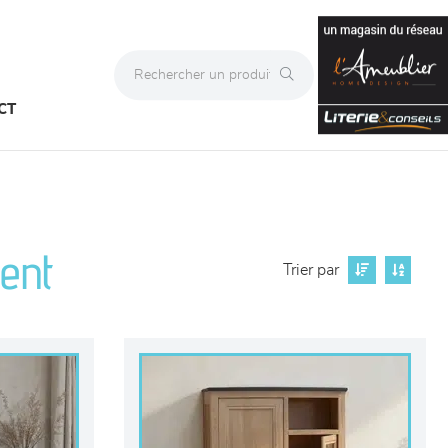
CT
ent
Trier par