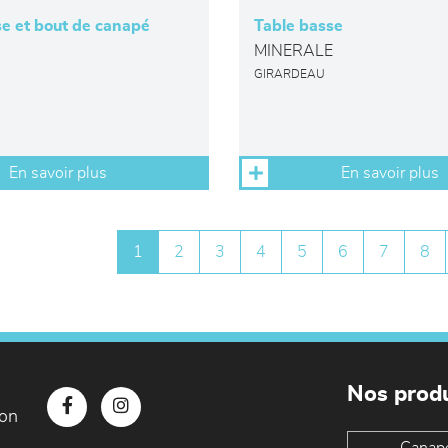
se et bout de canapé
Table basse
MINERALE
GIRARDEAU
En savoir plus
En savoir plus
1
2
3
4
5
6
7
8
Nos produ
con
Canap