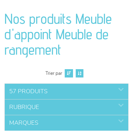
canapés et fauteuils
Nos produits Meuble
séjours
d'appoint Meuble de
meubles de complément
rangement
chambres et dressing
literie
Trier par
décoration
57 PRODUITS
RUBRIQUE
MARQUES