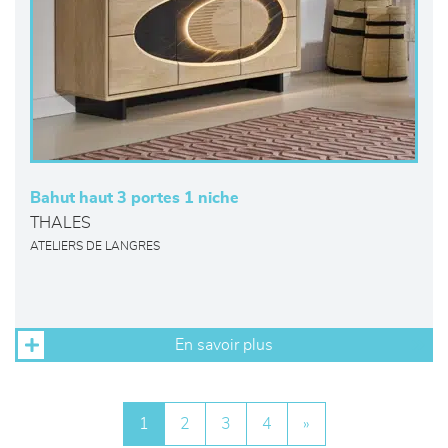
Bahut haut 3 portes 1 niche
THALES
ATELIERS DE LANGRES
En savoir plus
1
2
3
4
»