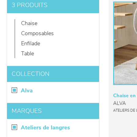
3 PRODUITS
chaise
composables
enfilade
table
COLLECTION
alva
Chaise en 
ALVA
MARQUES
ATELIERS DE
ateliers de langres