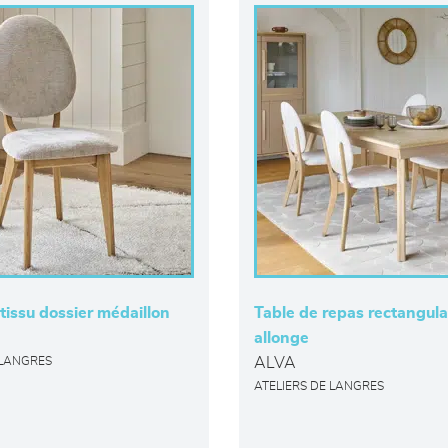
tissu dossier médaillon
Table de repas rectangula
allonge
ALVA
 LANGRES
ATELIERS DE LANGRES