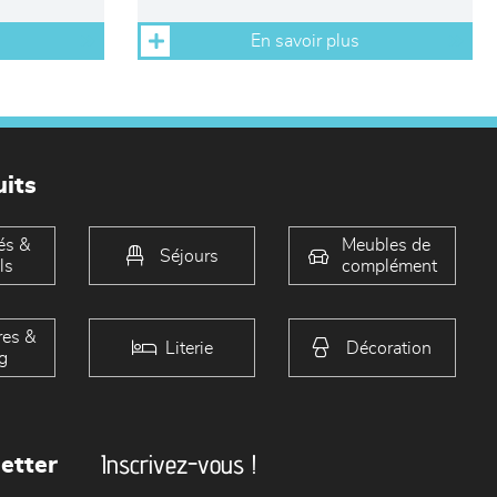
En savoir plus
its
és &
Meubles de
Séjours
ls
complément
es &
Literie
Décoration
g
Inscrivez-vous !
etter