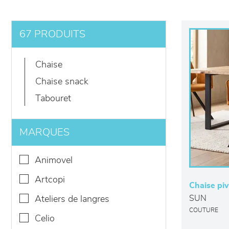
67 PRODUITS
chaise
chaise snack
tabouret
MARQUES
animovel
artcopi
Chaise pi
SUN
ateliers de langres
COUTURE
celio