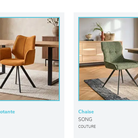
votante
Chaise
SONG
COUTURE