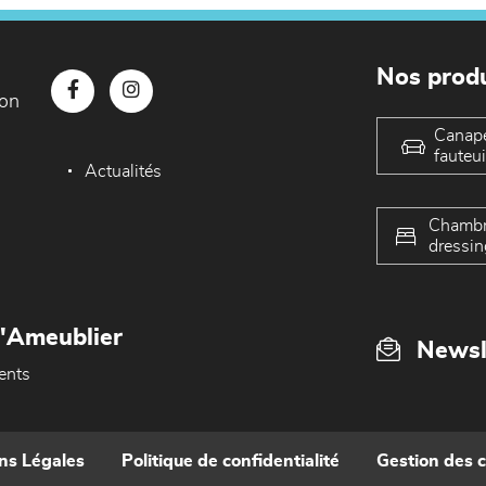
Nos produ
con
Canap
fauteui
Actualités
Chambr
dressin
L'Ameublier
Newsl
ents
ns Légales
Politique de confidentialité
Gestion des 