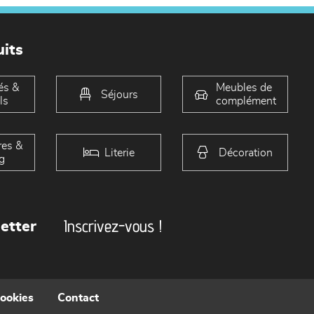
its
és &
Meubles de
Séjours
ls
complément
es &
Literie
Décoration
g
Inscrivez-vous !
etter
cookies
Contact