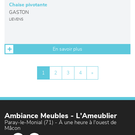
Chaise pivotante
GASTON
LIEVENS
En savoir plus
1
2
3
4
»
Ambiance Meubles - L'Ameublier
Paray-le-Monial (71) - À une heure à l'ouest de
Mâcon