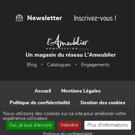
Inscrivez-vous !
Newsletter
Un magasin du réseau L'Ameublier
Blog
Catalogues
Engagements
Accueil
Mentions Légales
Politique de confidentialité
Gestion des cookies
Nous utilisons des cookies sur ce site pour améliorer votre
Contact
expérience utilisateur.
Oui, je suis d'accord
Interdire
Plus d'informations
Réalisé par WEB Enseignes
Politique de confidentialité