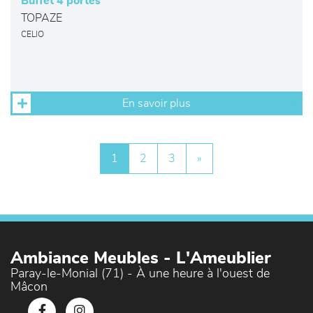
Buffet 4 portes
TOPAZE
CELIO
En savoir plus
1
2
3
»
Ambiance Meubles - L'Ameublier
Paray-le-Monial (71) - À une heure à l'ouest de
Mâcon