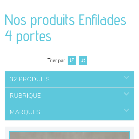
canapés et fauteuils
Nos produits Enfilades
séjours
4 portes
meubles de complément
chambres et dressing
Trier par
literie
32 PRODUITS
décoration
RUBRIQUE
MARQUES