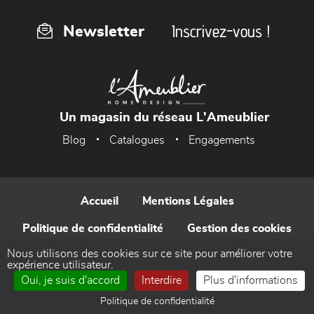
Inscrivez-vous !
Newsletter
Un magasin du réseau L'Ameublier
Blog
Catalogues
Engagements
Accueil
Mentions Légales
Politique de confidentialité
Gestion des cookies
Nous utilisons des cookies sur ce site pour améliorer votre
Contact
expérience utilisateur.
Oui, je suis d'accord
Interdire
Plus d'informations
Réalisé par WEB Enseignes
Politique de confidentialité