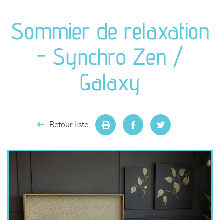
canapés et fauteuils
Sommier de relaxation
séjours
- Synchro Zen /
meubles de complément
Galaxy
chambres et dressing
literie
Retour liste
décoration