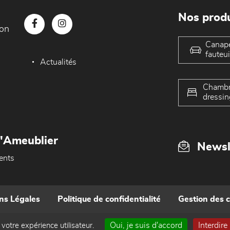
Nos produ
con
Canap
fauteui
Actualités
Chambr
dressin
L'Ameublier
Newsl
ents
ns Légales
Politique de confidentialité
Gestion des 
Oui, je suis d'accord
Interdire
 votre expérience utilisateur.
Réalisé par WEB Enseignes