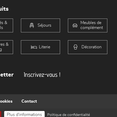
its
és &
Meubles de
Séjours
ls
complément
es &
Literie
Décoration
g
Inscrivez-vous !
etter
cookies
Contact
Plus d'informations
Politique de confidentialité