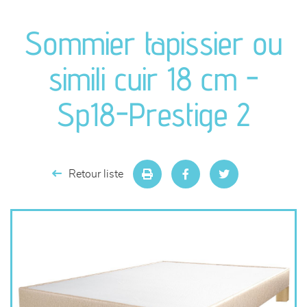
canapés et fauteuils
Sommier tapissier ou
séjours
simili cuir 18 cm -
meubles de complément
Sp18-Prestige 2
chambres et dressing
literie
Retour liste
décoration