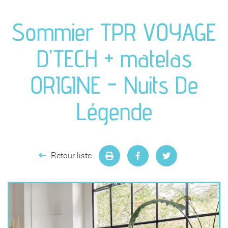
canapés et fauteuils
Sommier TPR VOYAGE
séjours
D’TECH + matelas
meubles de complément
ORIGINE - Nuits De
chambres et dressing
Légende
literie
décoration
Retour liste