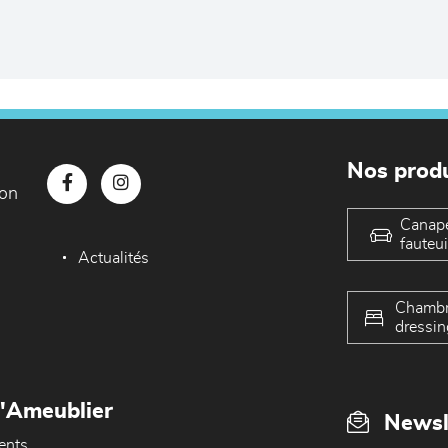
Nos produ
con
Canap
fauteui
Actualités
Chambr
dressin
L'Ameublier
Newsl
ents