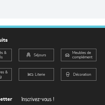
its
és &
Meubles de
Séjours
ls
complément
es &
Literie
Décoration
g
Inscrivez-vous !
etter