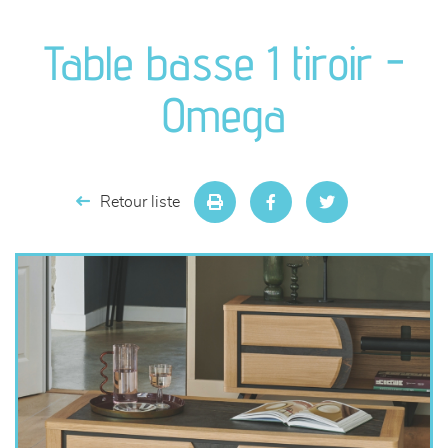
canapés et fauteuils
Table basse 1 tiroir -
séjours
Omega
meubles de complément
chambres et dressing
Retour liste
literie
décoration