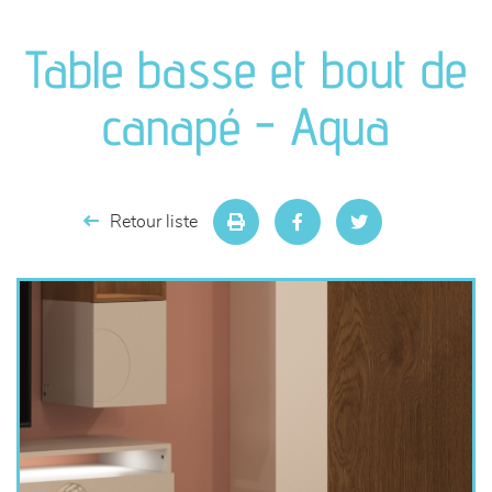
canapés et fauteuils
Table basse et bout de
séjours
canapé - Aqua
meubles de complément
chambres et dressing
Retour liste
literie
décoration