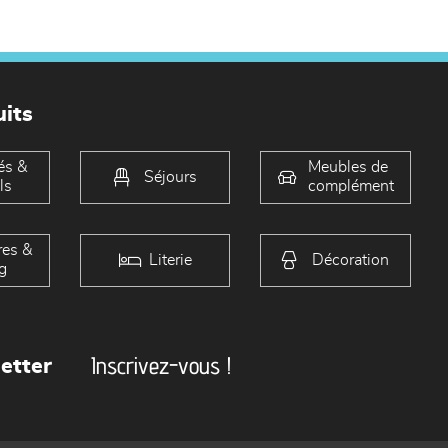
its
és &
Meubles de
Séjours
ls
complément
es &
Literie
Décoration
g
Inscrivez-vous !
etter