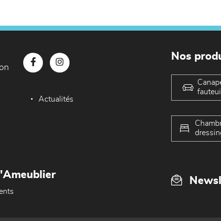
Nos produ
con
Canap
fauteui
Actualités
Chambr
dressin
L'Ameublier
Newsl
ents