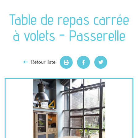
canapés et fauteuils
Table de repas carrée
séjours
à volets - Passerelle
meubles de complément
chambres et dressing
Retour liste
literie
décoration