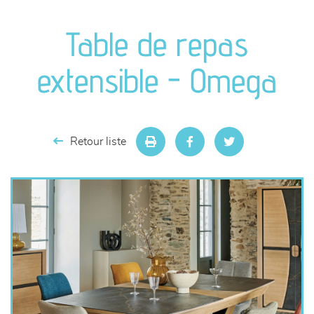
canapés et fauteuils
Table de repas
séjours
extensible - Omega
meubles de complément
chambres et dressing
Retour liste
literie
décoration